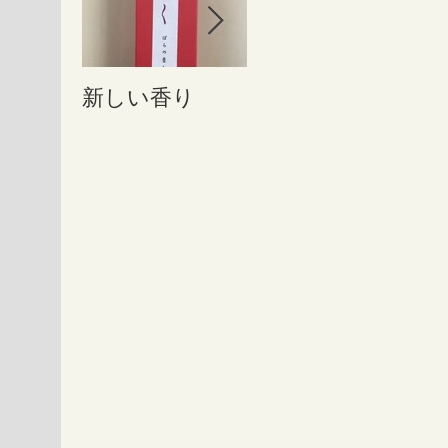
新しい香り
ホットペッパー
二
アカデミーに掲
利
載されました
サ