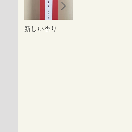
新しい香り
ホットペッパー
二
アカデミーに掲
利
載されました
サ