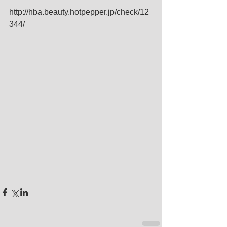
http://hba.beauty.hotpepper.jp/check/12
344/